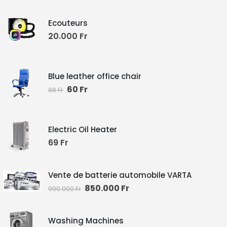
Ecouteurs
20.000
Fr
Blue leather office chair
60
Fr
88
Fr
Electric Oil Heater
69
Fr
Vente de batterie automobile VARTA
850.000
Fr
990.000
Fr
Washing Machines